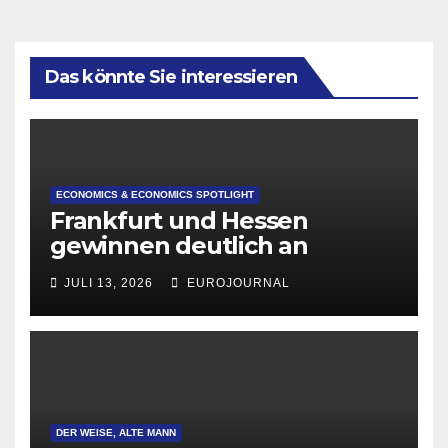
Das könnte Sie interessieren
ECONOMICS & ECONOMICS SPOTLIGHT
Frankfurt und Hessen
gewinnen deutlich an
Attraktivität für Startup-
JULI 13, 2026
EUROJOURNAL
Gründungen
DER WEISE, ALTE MANN