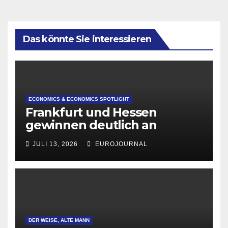
Das könnte Sie interessieren
ECONOMICS & ECONOMICS SPOTLIGHT
Frankfurt und Hessen
gewinnen deutlich an
Attraktivität für Startup-
JULI 13, 2026
EUROJOURNAL
Gründungen
DER WEISE, ALTE MANN