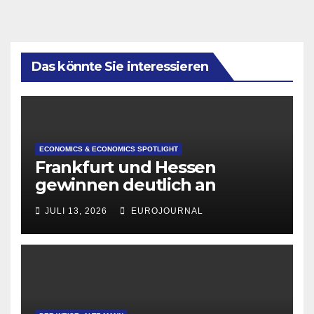
Das könnte Sie interessieren
ECONOMICS & ECONOMICS SPOTLIGHT
Frankfurt und Hessen
gewinnen deutlich an
Attraktivität für Startup-
JULI 13, 2026
EUROJOURNAL
Gründungen