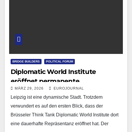
BRIDGE BUILDERS
POLITICAL FORUM
Diplomatic World Institute
eröffnet permanente
MÄRZ 29, 2026
EUROJOURNAL
Repräsentanz in Leipzig
Leipzig ist eine dynamische Stadt. Trotzdem
verwundert es auf den ersten Blick, dass der
Brüsseler Think Tank Diplomatic World Institute dort
eine dauerhafte Repräsentanz eröffnet hat. Der