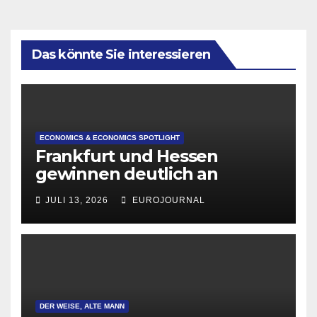
Das könnte Sie interessieren
ECONOMICS & ECONOMICS SPOTLIGHT
Frankfurt und Hessen
gewinnen deutlich an
Attraktivität für Startup-
JULI 13, 2026
EUROJOURNAL
Gründungen
DER WEISE, ALTE MANN