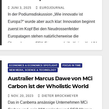
erfolgreiches Europa
JUNI 3, 2025
EUROJOURNAL
In der Podiumsdiskussion „Wie innovativ ist
Europa?“ wurde aber auch klar: Innovation beginnt
zuerst im Kopf Bei den Neudrossenfelder
Europatagen stehen natürlicherweise die
Übergaben von FEK-Europamedaille Kaiser Karl IV.
und…
ECONOMICS & ECONOMICS SPOTLIGHT
FOCUS IN TIME
NEW MEDIA, SCIENCE & TECHNOLOGY
Australier Marcus Dawe von MCi
Carbon ist der Wholistic World
Innovation Laureate 2023
NOV. 20, 2023
DIETER BROCKMEYER
Das in Canberra ansässige Unternehmen MCi