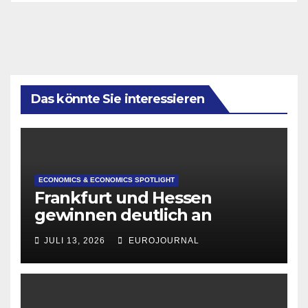
Das könnte Sie interessieren
ECONOMICS & ECONOMICS SPOTLIGHT
Frankfurt und Hessen
gewinnen deutlich an
Attraktivität für Startup-
JULI 13, 2026
EUROJOURNAL
Gründungen