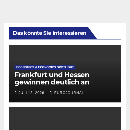
Das könnte Sie interessieren
ECONOMICS & ECONOMICS SPOTLIGHT
Frankfurt und Hessen
gewinnen deutlich an
Attraktivität für Startup-
JULI 13, 2026
EUROJOURNAL
Gründungen