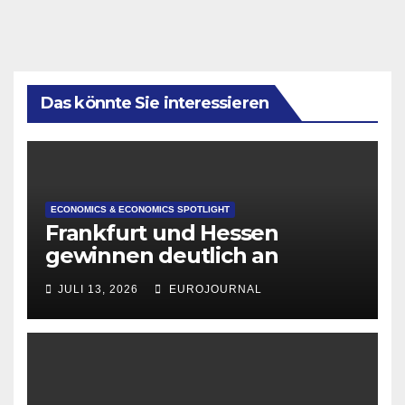
Das könnte Sie interessieren
ECONOMICS & ECONOMICS SPOTLIGHT
Frankfurt und Hessen
gewinnen deutlich an
Attraktivität für Startup-
JULI 13, 2026
EUROJOURNAL
Gründungen