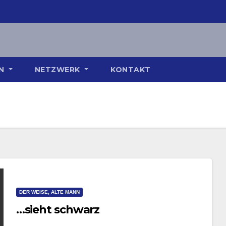
ON
NETZWERK
KONTAKT
DER WEISE, ALTE MANN
…sieht schwarz