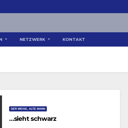
ON
NETZWERK
KONTAKT
DER WEISE, ALTE MANN
…sieht schwarz