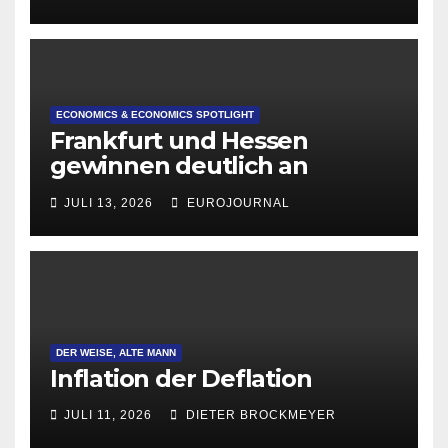
ECONOMICS & ECONOMICS SPOTLIGHT
Frankfurt und Hessen
gewinnen deutlich an
Attraktivität für Startup-
JULI 13, 2026
EUROJOURNAL
Gründungen
DER WEISE, ALTE MANN
Inflation der Deflation
JULI 11, 2026
DIETER BROCKMEYER