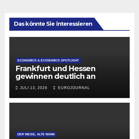
Das könnte Sie interessieren
ECONOMICS & ECONOMICS SPOTLIGHT
Frankfurt und Hessen
gewinnen deutlich an
Attraktivität für Startup-
JULI 13, 2026
EUROJOURNAL
Gründungen
DER WEISE, ALTE MANN