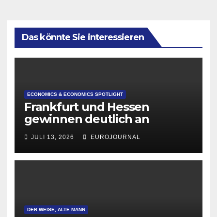
Das könnte Sie interessieren
ECONOMICS & ECONOMICS SPOTLIGHT
Frankfurt und Hessen
gewinnen deutlich an
Attraktivität für Startup-
JULI 13, 2026
EUROJOURNAL
Gründungen
DER WEISE, ALTE MANN