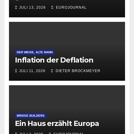
Attraktivität für Startup-
JULI 13, 2026
EUROJOURNAL
Gründungen
DER WEISE, ALTE MANN
Inflation der Deflation
JULI 11, 2026
DIETER BROCKMEYER
BRIDGE BUILDERS
Ein Haus erzählt Europa