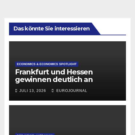
Das könnte Sie interessieren
ECONOMICS & ECONOMICS SPOTLIGHT
Frankfurt und Hessen
gewinnen deutlich an
Attraktivität für Startup-
JULI 13, 2026
EUROJOURNAL
Gründungen