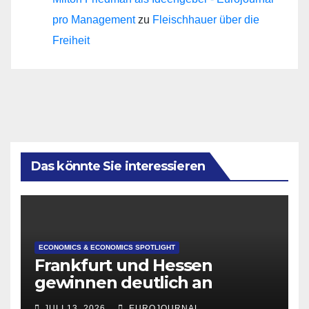
pro Management
zu
Fleischhauer über die
Freiheit
Das könnte Sie interessieren
ECONOMICS & ECONOMICS SPOTLIGHT
Frankfurt und Hessen
gewinnen deutlich an
Attraktivität für Startup-
JULI 13, 2026
EUROJOURNAL