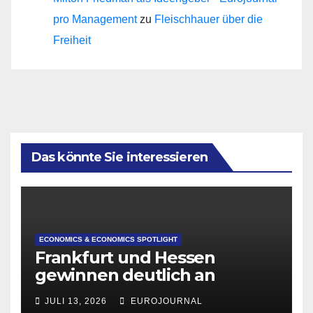
pro Management
zu
Fleischhauer über die
Freiheit
Das könnte Sie interessieren
ECONOMICS & ECONOMICS SPOTLIGHT
Frankfurt und Hessen
gewinnen deutlich an
Attraktivität für Startup-
JULI 13, 2026
EUROJOURNAL
Gründungen