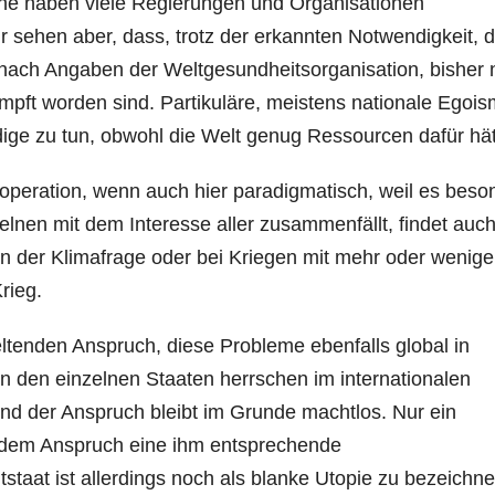
che haben viele Regierungen und Organisationen
r sehen aber, dass, trotz der erkannten Notwendigkeit, d
 nach Angaben der Weltgesundheitsorganisation, bisher 
pft worden sind. Partikuläre, meistens nationale Egois
ige zu tun, obwohl die Welt genug Ressourcen dafür hät
ooperation, wenn auch hier paradigmatisch, weil es beso
nzelnen mit dem Interesse aller zusammenfällt, findet auch
in der Klimafrage oder bei Kriegen mit mehr oder wenige
rieg.
geltenden Anspruch, diese Probleme ebenfalls global in
in den einzelnen Staaten herrschen im internationalen
nd der Anspruch bleibt im Grunde machtlos. Nur ein
e dem Anspruch eine ihm entsprechende
staat ist allerdings noch als blanke Utopie zu bezeichn