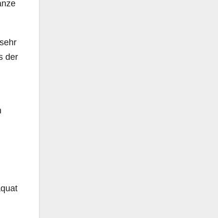
anze
 sehr
s der
n
äquat