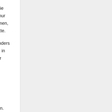
ie
nur
men,
te.
nders
 in
r
en.