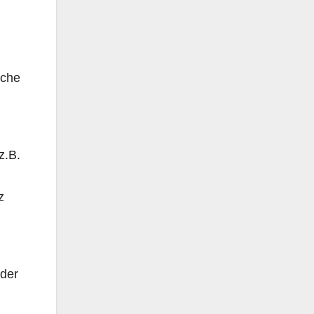
iche
z.B.
z
 der