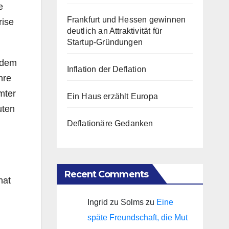
e
Frankfurt und Hessen gewinnen
rise
deutlich an Attraktivität für
Startup-Gründungen
h dem
Inflation der Deflation
hre
mter
Ein Haus erzählt Europa
uten
Deflationäre Gedanken
Recent Comments
hat
Ingrid zu Solms
zu
Eine
späte Freundschaft, die Mut