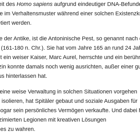
eit des
Homo sapiens
aufgrund eindeutiger DNA-Befund
te im Verhaltensmuster während einer solchen Existenzk
etiert werden.
 der Antike, ist die Antoninische Pest, so genannt nac
(161-180 n. Chr.). Sie hat vom Jahre 165 an rund 24 Ja
it ein weiser Kaiser, Marc Aurel, herrschte und ein berüh
izin konnte damals noch wenig ausrichten, außer einer g
 hinterlassen hat.
 eine weise Verwaltung in solchen Situationen vorgehen
u isolieren, hat Spitäler gebaut und soziale Ausgaben für
sogar sein persönliches Vermögen verkaufte. Und dabei 
ezimierten Legionen mit kreativen Lösungen
hes zu wahren.