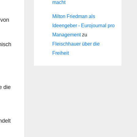
macht
Milton Friedman als
 von
Ideengeber - Eurojournal pro
Management
zu
hisch
Fleischhauer über die
Freiheit
e die
ndelt
n