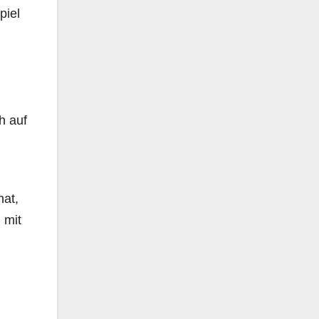
piel
h auf
hat,
 mit