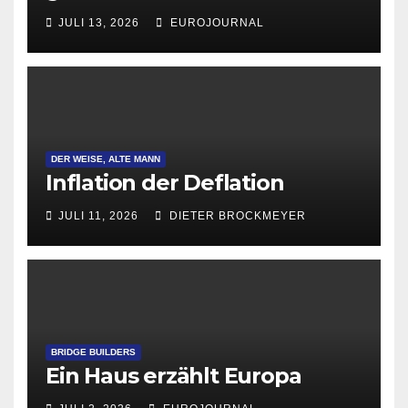
Attraktivität für Startup-
JULI 13, 2026
EUROJOURNAL
Gründungen
DER WEISE, ALTE MANN
Inflation der Deflation
JULI 11, 2026
DIETER BROCKMEYER
BRIDGE BUILDERS
Ein Haus erzählt Europa