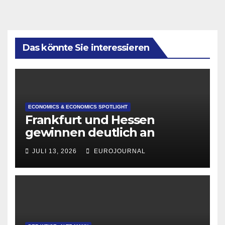
Das könnte Sie interessieren
ECONOMICS & ECONOMICS SPOTLIGHT
Frankfurt und Hessen
gewinnen deutlich an
Attraktivität für Startup-
JULI 13, 2026
EUROJOURNAL
Gründungen