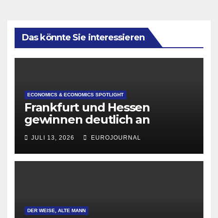
Das könnte Sie interessieren
ECONOMICS & ECONOMICS SPOTLIGHT
Frankfurt und Hessen
gewinnen deutlich an
Attraktivität für Startup-
JULI 13, 2026
EUROJOURNAL
Gründungen
DER WEISE, ALTE MANN