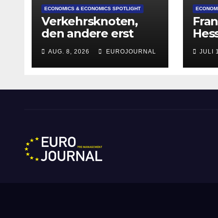
ECONOMICS & ECONOMICS SPOTLIGHT
ECONOMI
Verkehrsknoten,
Fran
den andere erst
Hes
planen
deut
AUG. 8, 2026
EUROJOURNAL
JULI 
Attr
Star
Grü
Eurojournal pro Manag