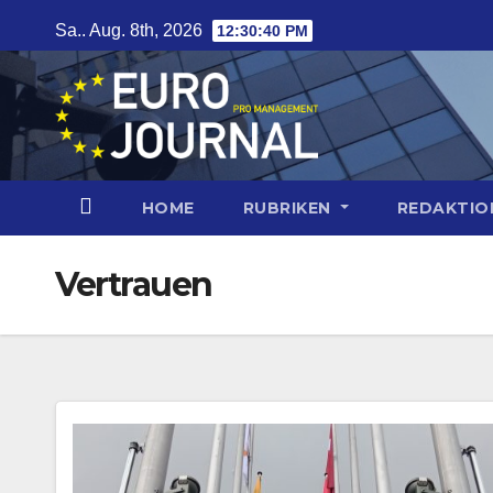
Zum
Sa.. Aug. 8th, 2026
12:30:40 PM
Inhalt
springen
HOME
RUBRIKEN
REDAKTI
Vertrauen