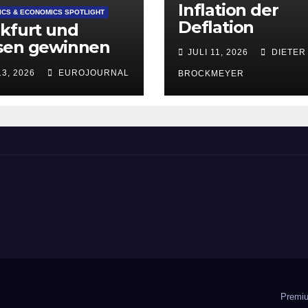
Inflation der
CS & ECONOMICS SPOTLIGHT
Deflation
kfurt und
sen gewinnen
JULI 11, 2026
DIETER
lich an
13, 2026
EUROJOURNAL
BROCKMEYER
aktivität für
tup-
ndungen
ement
Premiu