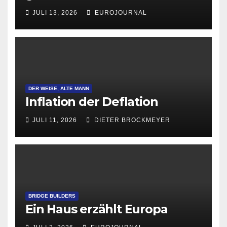
Attraktivität für Startup-
JULI 13, 2026
EUROJOURNAL
Gründungen
DER WEISE, ALTE MANN
Inflation der Deflation
JULI 11, 2026
DIETER BROCKMEYER
BRIDGE BUILDERS
Ein Haus erzählt Europa