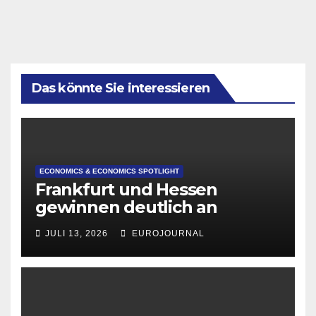
Das könnte Sie interessieren
ECONOMICS & ECONOMICS SPOTLIGHT
Frankfurt und Hessen
gewinnen deutlich an
Attraktivität für Startup-
JULI 13, 2026
EUROJOURNAL
Gründungen