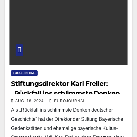
FOCUS IN TIME
Stiftungsdirektor Karl Freller:
„Rückfall ins schlimmste Denken
AUG. 18, 2024
EUROJOURNAL
deutscher Geschichte!“
Als „Rückfall ins schlimmste Denken deutscher
Geschichte“ hat der Direktor der Stiftung Bayerische
Gedenkstätten und ehemalige bayerische Kultus-