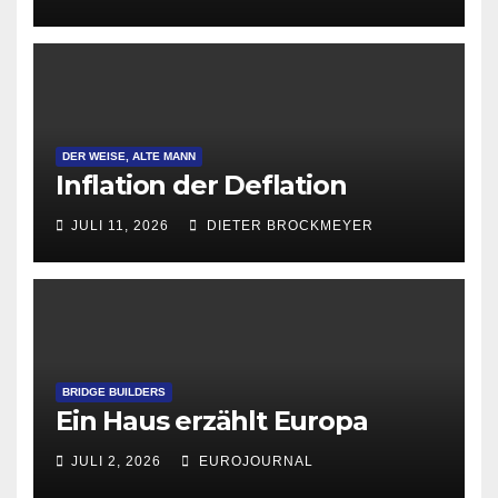
Gründungen
DER WEISE, ALTE MANN
Inflation der Deflation
JULI 11, 2026
DIETER BROCKMEYER
BRIDGE BUILDERS
Ein Haus erzählt Europa
JULI 2, 2026
EUROJOURNAL