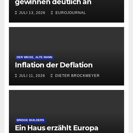
gewinnen deutlich an
Attraktivität für Startup-
JULI 13, 2026
EUROJOURNAL
Gründungen
DER WEISE, ALTE MANN
Inflation der Deflation
JULI 11, 2026
DIETER BROCKMEYER
BRIDGE BUILDERS
Ein Haus erzählt Europa