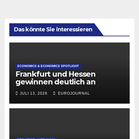
Das könnte Sie interessieren
ECONOMICS & ECONOMICS SPOTLIGHT
Frankfurt und Hessen
gewinnen deutlich an
Attraktivität für Startup-
JULI 13, 2026
EUROJOURNAL
Gründungen