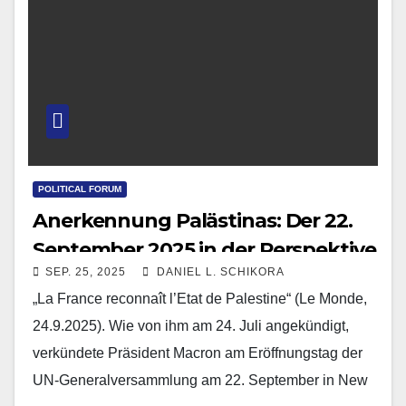
POLITICAL FORUM
Anerkennung Palästinas: Der 22.
September 2025 in der Perspektive
SEP. 25, 2025
DANIEL L. SCHIKORA
der deutsch-französischen
„La France reconnaît l’Etat de Palestine“ (Le Monde,
Beziehungen
24.9.2025). Wie von ihm am 24. Juli angekündigt,
verkündete Präsident Macron am Eröffnungstag der
UN-Generalversammlung am 22. September in New