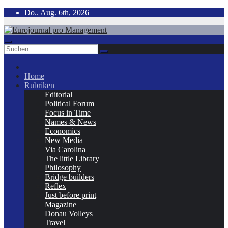
Zum
Do.. Aug. 6th, 2026
Inhalt
springen
Home
Rubriken
Editorial
Political Forum
Focus in Time
Names & News
Economics
New Media
Via Carolina
The little Library
Philosophy
Bridge builders
Reflex
Just before print
Magazine
Donau Volleys
Travel