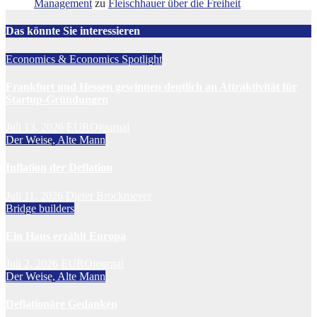
Management
zu
Fleischhauer über die Freiheit
Das könnte Sie interessieren
Economics & Economics Spotlight
Frankfurt und Hessen gewinnen deutlich an Attraktivität für
Startup-Gründungen
Juli 13, 2026
EUROjournal
Der Weise, Alte Mann
Inflation der Deflation
Juli 11, 2026
Dieter Brockmeyer
Bridge builders
Ein Haus erzählt Europa
Juli 2, 2026
EUROjournal
Der Weise, Alte Mann
Deflationäre Gedanken