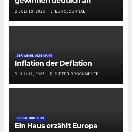
gewinnen deutlich an
Attraktivität für Startup-
JULI 13, 2026
EUROJOURNAL
Gründungen
DER WEISE, ALTE MANN
Inflation der Deflation
JULI 11, 2026
DIETER BROCKMEYER
BRIDGE BUILDERS
Ein Haus erzählt Europa