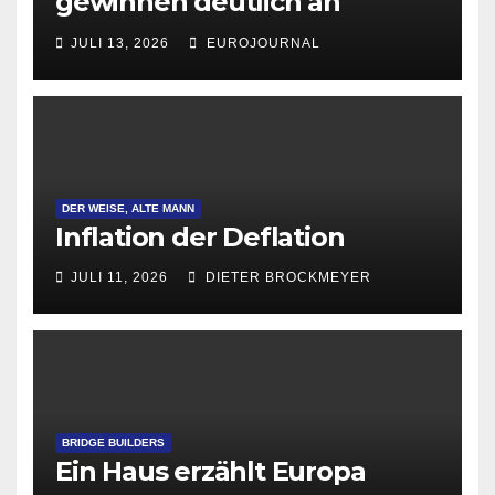
gewinnen deutlich an
Attraktivität für Startup-
JULI 13, 2026
EUROJOURNAL
Gründungen
DER WEISE, ALTE MANN
Inflation der Deflation
JULI 11, 2026
DIETER BROCKMEYER
BRIDGE BUILDERS
Ein Haus erzählt Europa