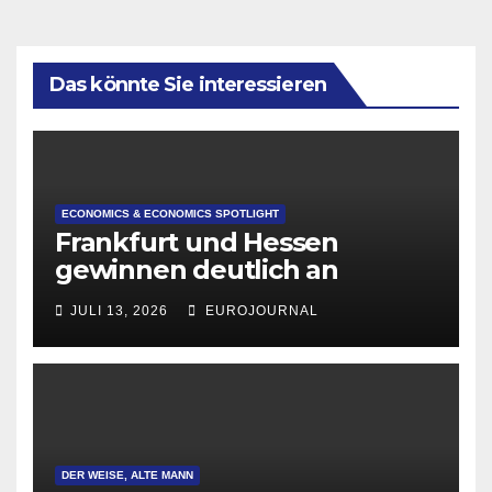
Das könnte Sie interessieren
ECONOMICS & ECONOMICS SPOTLIGHT
Frankfurt und Hessen
gewinnen deutlich an
Attraktivität für Startup-
JULI 13, 2026
EUROJOURNAL
Gründungen
DER WEISE, ALTE MANN