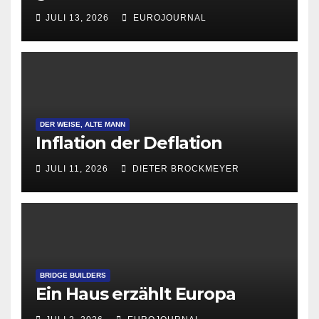
Attraktivität für Startup-
JULI 13, 2026
EUROJOURNAL
Gründungen
DER WEISE, ALTE MANN
Inflation der Deflation
JULI 11, 2026
DIETER BROCKMEYER
BRIDGE BUILDERS
Ein Haus erzählt Europa