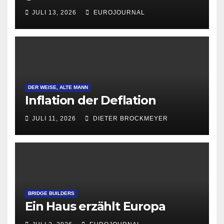
Attraktivität für Startup-
JULI 13, 2026
EUROJOURNAL
Gründungen
DER WEISE, ALTE MANN
Inflation der Deflation
JULI 11, 2026
DIETER BROCKMEYER
BRIDGE BUILDERS
Ein Haus erzählt Europa