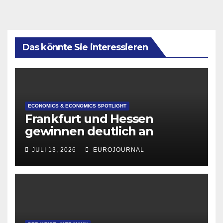
Das könnte Sie interessieren
ECONOMICS & ECONOMICS SPOTLIGHT
Frankfurt und Hessen
gewinnen deutlich an
Attraktivität für Startup-
JULI 13, 2026
EUROJOURNAL
Gründungen