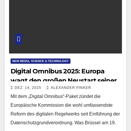
NEW MEDIA, SCIENCE & TECHNOLOGY
Digital Omnibus 2025: Europa
wagt den großen Neustart seiner
DEZ. 14, 2025
ALEXANDER PINKER
Daten- und KI-Regeln
Mit dem „Digital Omnibus“-Paket zündet die
Europäische Kommission die wohl umfassendste
Reform des digitalen Regelwerks seit Einführung der
Datenschutzgrundverordnung. Was Brüssel am 19.