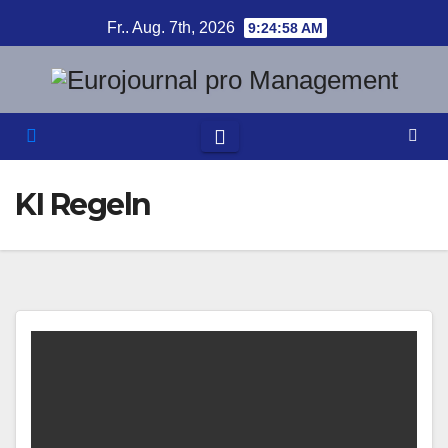
Zum
Fr.. Aug. 7th, 2026
9:24:59 AM
Inhalt
springen
KI Regeln