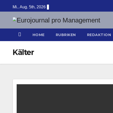
Zum
Mi.. Aug. 5th, 2026
Inhalt
springen
HOME
RUBRIKEN
REDAKTION
Kälter