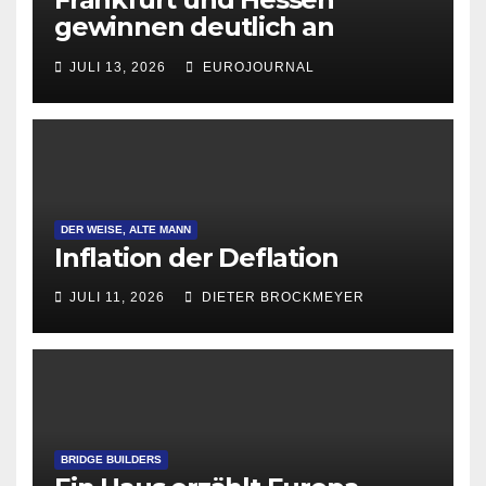
gewinnen deutlich an
Attraktivität für Startup-
JULI 13, 2026
EUROJOURNAL
Gründungen
DER WEISE, ALTE MANN
Inflation der Deflation
JULI 11, 2026
DIETER BROCKMEYER
BRIDGE BUILDERS