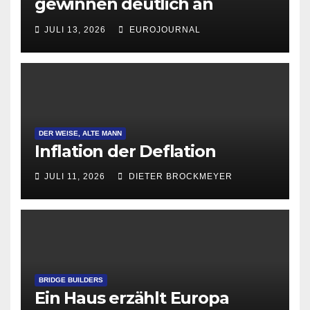
gewinnen deutlich an
Attraktivität für Startup-
JULI 13, 2026
EUROJOURNAL
Gründungen
DER WEISE, ALTE MANN
Inflation der Deflation
JULI 11, 2026
DIETER BROCKMEYER
BRIDGE BUILDERS
Ein Haus erzählt Europa