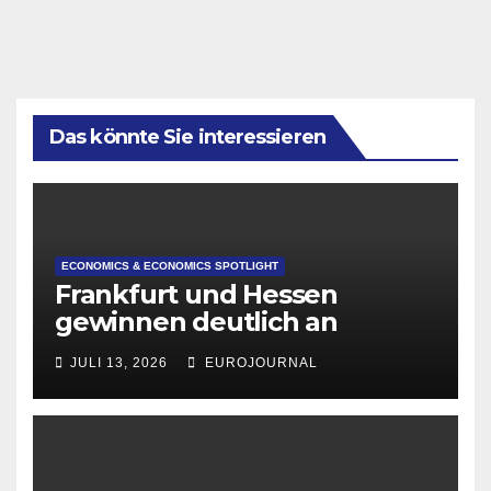
Das könnte Sie interessieren
ECONOMICS & ECONOMICS SPOTLIGHT
Frankfurt und Hessen
gewinnen deutlich an
Attraktivität für Startup-
JULI 13, 2026
EUROJOURNAL
Gründungen