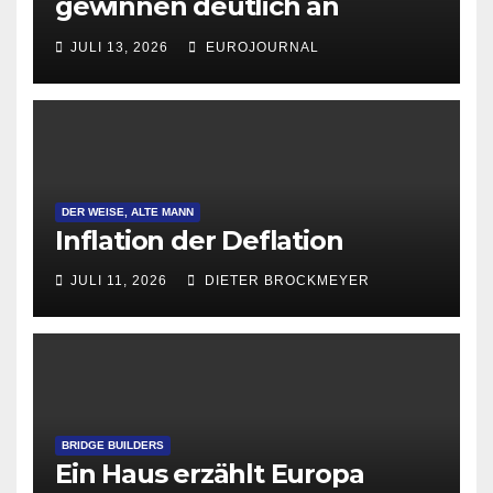
gewinnen deutlich an
Attraktivität für Startup-
JULI 13, 2026
EUROJOURNAL
Gründungen
DER WEISE, ALTE MANN
Inflation der Deflation
JULI 11, 2026
DIETER BROCKMEYER
BRIDGE BUILDERS
Ein Haus erzählt Europa