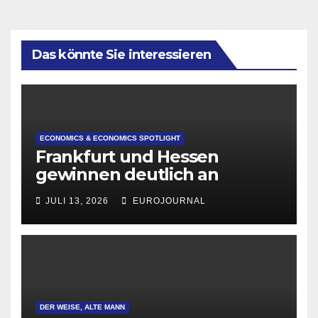
Das könnte Sie interessieren
ECONOMICS & ECONOMICS SPOTLIGHT
Frankfurt und Hessen
gewinnen deutlich an
Attraktivität für Startup-
JULI 13, 2026
EUROJOURNAL
Gründungen
DER WEISE, ALTE MANN