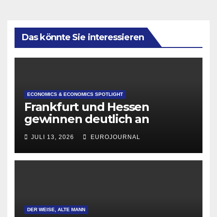
Das könnte Sie interessieren
ECONOMICS & ECONOMICS SPOTLIGHT
Frankfurt und Hessen
gewinnen deutlich an
Attraktivität für Startup-
JULI 13, 2026
EUROJOURNAL
Gründungen
DER WEISE, ALTE MANN