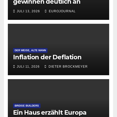
gewinnen deutlich an
Attraktivität für Startup-
JULI 13, 2026
EUROJOURNAL
Gründungen
DER WEISE, ALTE MANN
Inflation der Deflation
JULI 11, 2026
DIETER BROCKMEYER
BRIDGE BUILDERS
Ein Haus erzählt Europa