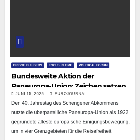
BRIDGE BUILDERS
FOCUS IN TIME
POLITICAL FORUM
Bundesweite Aktion der
Paneuropa-Union: Zeichen setzen
JUNI 15, 2025
EUROJOURNAL
für die Schengen-Freiheit!
Den 40. Jahrestag des Schengener Abkommens
nutzte die überparteiliche Paneuropa-Union als 1922
gegründete älteste europäische Einigungsbewegung,
um in vier Grenzgebieten für die Reisefreiheit