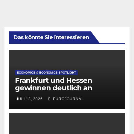
Das könnte Sie interessieren
ECONOMICS & ECONOMICS SPOTLIGHT
Frankfurt und Hessen
gewinnen deutlich an
Attraktivität für Startup-
JULI 13, 2026
EUROJOURNAL
Gründungen