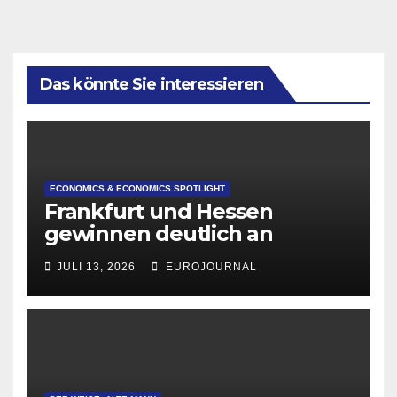
Das könnte Sie interessieren
ECONOMICS & ECONOMICS SPOTLIGHT
Frankfurt und Hessen
gewinnen deutlich an
Attraktivität für Startup-
JULI 13, 2026
EUROJOURNAL
Gründungen