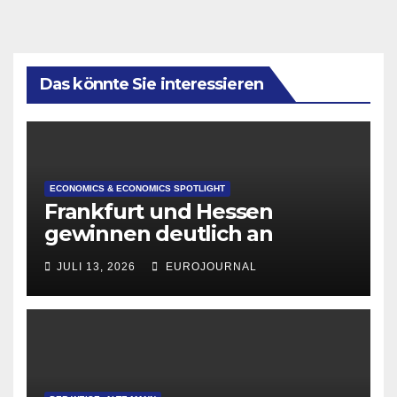
Das könnte Sie interessieren
ECONOMICS & ECONOMICS SPOTLIGHT
Frankfurt und Hessen
gewinnen deutlich an
Attraktivität für Startup-
JULI 13, 2026
EUROJOURNAL
Gründungen