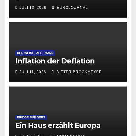
Attraktivität für Startup-
JULI 13, 2026
EUROJOURNAL
Gründungen
DER WEISE, ALTE MANN
Inflation der Deflation
JULI 11, 2026
DIETER BROCKMEYER
BRIDGE BUILDERS
Ein Haus erzählt Europa