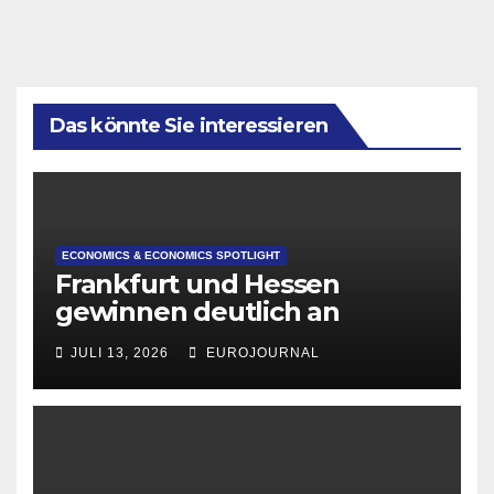
Das könnte Sie interessieren
ECONOMICS & ECONOMICS SPOTLIGHT
Frankfurt und Hessen
gewinnen deutlich an
Attraktivität für Startup-
JULI 13, 2026
EUROJOURNAL
Gründungen