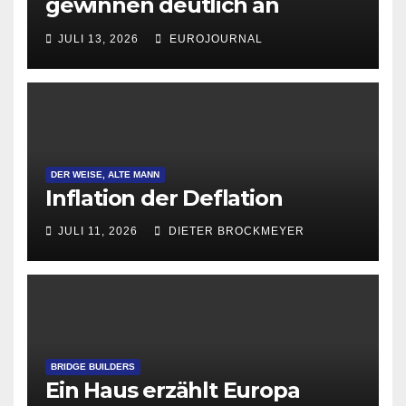
gewinnen deutlich an
Attraktivität für Startup-
JULI 13, 2026
EUROJOURNAL
Gründungen
DER WEISE, ALTE MANN
Inflation der Deflation
JULI 11, 2026
DIETER BROCKMEYER
BRIDGE BUILDERS
Ein Haus erzählt Europa