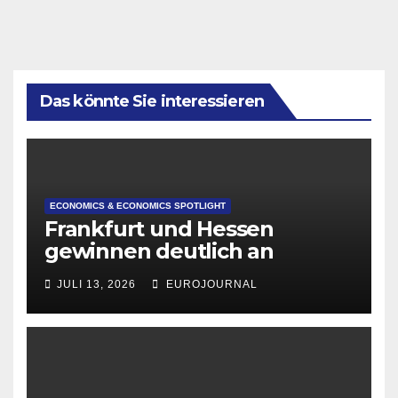
Das könnte Sie interessieren
ECONOMICS & ECONOMICS SPOTLIGHT
Frankfurt und Hessen
gewinnen deutlich an
Attraktivität für Startup-
JULI 13, 2026
EUROJOURNAL
Gründungen