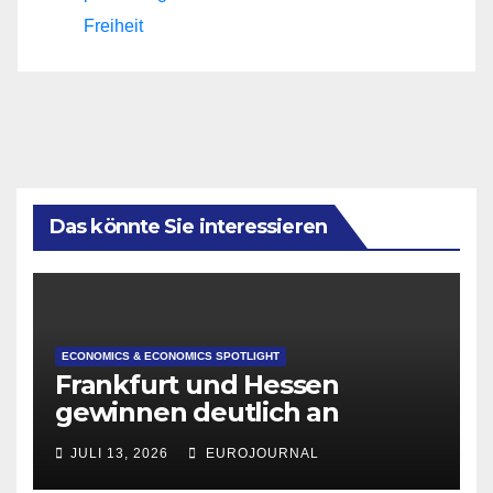
Freiheit
Das könnte Sie interessieren
ECONOMICS & ECONOMICS SPOTLIGHT
Frankfurt und Hessen
gewinnen deutlich an
Attraktivität für Startup-
JULI 13, 2026
EUROJOURNAL
Gründungen