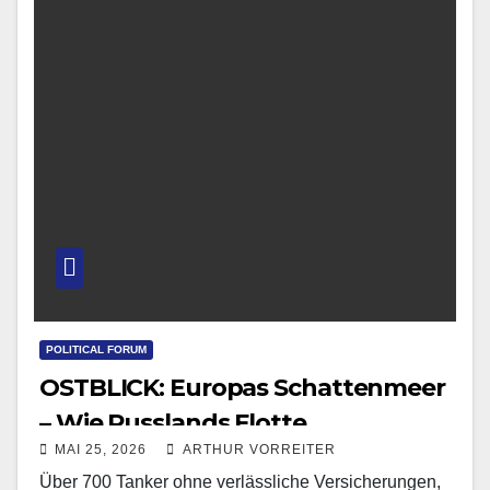
POLITICAL FORUM
OSTBLICK: Europas Schattenmeer
– Wie Russlands Flotte
MAI 25, 2026
ARTHUR VORREITER
Deutschlands geopolitische
Über 700 Tanker ohne verlässliche Versicherungen,